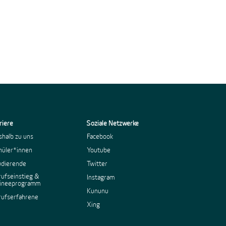
riere
Soziale Netzwerke
halb zu uns
Facebook
hüler*innen
Youtube
udierende
Twitter
ufseinstieg &
Instagram
aineeprogramm
Kununu
rufserfahrene
Xing