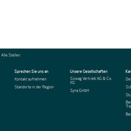
Alle Stellen
Sprechen Sie uns an
Unsere Gesellschaften
Kar
Süwag Vertrieb AG & Co.
Kontakt aufnehmen
Des
KG
Standorte in der Region
Sc
Syna GmbH
St
Ber
Tr
Be