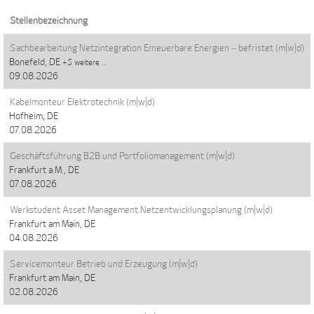
Stellenbezeichnung
Sachbearbeitung Netzintegration Erneuerbare Energien ‒ befristet (m|w|d)
Bonefeld, DE
+5 weitere …
09.08.2026
Kabelmonteur Elektrotechnik (m|w|d)
Hofheim, DE
07.08.2026
Geschäftsführung B2B und Portfoliomanagement (m|w|d)
Frankfurt a.M., DE
07.08.2026
Werkstudent Asset Management Netzentwicklungsplanung (m|w|d)
Frankfurt am Main, DE
04.08.2026
Servicemonteur Betrieb und Erzeugung (m|w|d)
Frankfurt am Main, DE
02.08.2026