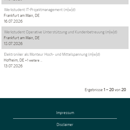
Werkstudent IT-Projektmanagement (m|w|d)
Frankfurt am Main, DE
16.07.2026
Werkstudent Operative Unterstützung und Kundenbetreuung (m|w|d)
Frankfurt am Main, DE
15.07.2026
Elektroniker als Monteur Hoch- und Mittelspannung (m|w|d)
Hofheim, DE
+1 weitere …
13.07.2026
Ergebnisse
1 – 20
von
20
Impressum
Disclaimer