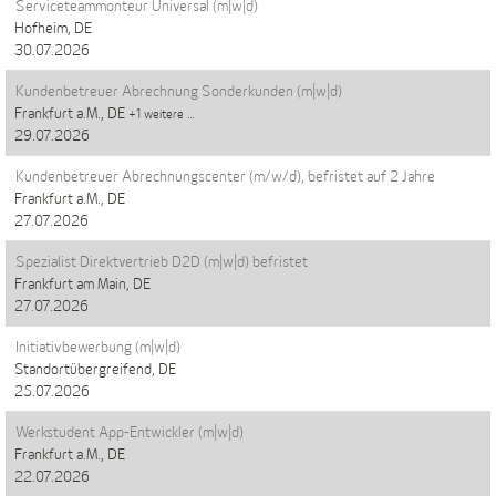
Serviceteammonteur Universal (m|w|d)
Hofheim, DE
30.07.2026
Kundenbetreuer Abrechnung Sonderkunden (m|w|d)
Frankfurt a.M., DE
+1 weitere …
29.07.2026
Kundenbetreuer Abrechnungscenter (m/w/d), befristet auf 2 Jahre
Frankfurt a.M., DE
27.07.2026
Spezialist Direktvertrieb D2D (m|w|d) befristet
Frankfurt am Main, DE
27.07.2026
Initiativbewerbung (m|w|d)
Standortübergreifend, DE
25.07.2026
Werkstudent App-Entwickler (m|w|d)
Frankfurt a.M., DE
22.07.2026