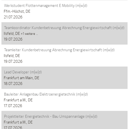
Werkstudent Flottenmanagement E Mobility (m|w|d)
Ffm.-Höchst, DE
21.07.2026
Teamkoordinator Kundenbetreuung Abrechnung Energiewirtschaft (m|w|d)
Ilsfeld, DE
+1 weitere …
19.07.2026
Teamleiter Kundenbetreuung Abrechnung Energiewirtschaft (m|w|d)
Ilsfeld, DE
19.07.2026
Lead Developer (m|w|d)
Frankfurt am Main, DE
18.07.2026
Bauleiter Anlagenbau Elektroenergietechnik (m|w|d)
Frankfurt a.M., DE
17.07.2026
Projektleiter Energietechnik - Bau Umspannanlage (m|w|d)
Frankfurt a.M., DE
17.07.2026