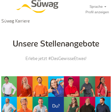
Sprache
Profil anzeigen
Süwag Karriere
Unsere Stellenangebote
Erlebe jetzt #DasGewisseEtwas!